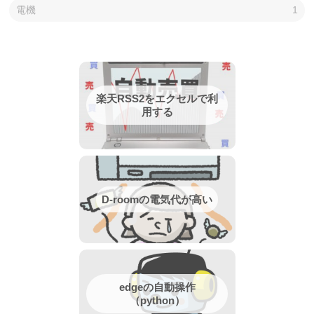
電機
1
楽天RSS2をエクセルで利
用する
D-roomの電気代が高い
edgeの自動操作
（python）