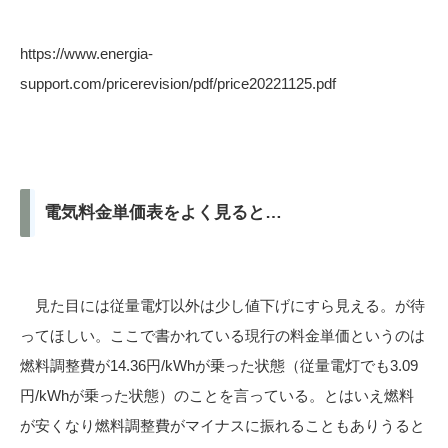
https://www.energia-
support.com/pricerevision/pdf/price20221125.pdf
電気料金単価表をよく見ると…
見た目には従量電灯以外は少し値下げにすら見える。が待
ってほしい。ここで書かれている現行の料金単価というのは
燃料調整費が14.36円/kWhが乗った状態（従量電灯でも3.09
円/kWhが乗った状態）のことを言っている。とはいえ燃料
が安くなり燃料調整費がマイナスに振れることもありうると