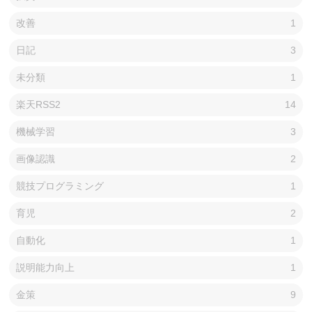
改善
1
日記
3
未分類
1
楽天RSS2
14
機械学習
3
画像認識
2
競技プログラミング
1
育児
2
自動化
1
説明能力向上
1
金策
9