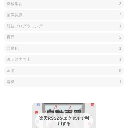
機械学習
3
画像認識
2
競技プログラミング
1
育児
2
自動化
1
説明能力向上
1
金策
9
電機
1
楽天RSS2をエクセルで利
用する