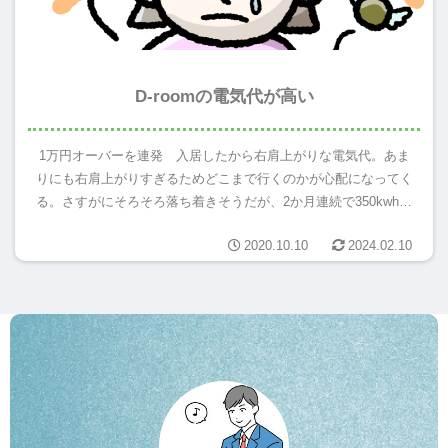
D-roomの電気代が高い
1万円オーバーを連発 入居したから右肩上がりな電気代。あま
りにも右肩上がりすぎるためどこまで行くのかが心配になってく
る。さすがにそろそろ落ち着きそうだが、2か月連続で350kwh程
度使用し1万円を超えている。超えるだけなら仕方ないかなとも
2020.10.10
2024.02.10
思...