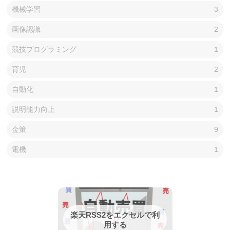
機械学習
3
画像認識
2
競技プログラミング
1
育児
2
自動化
1
説明能力向上
1
金策
9
電機
1
楽天RSS2をエクセルで利
用する