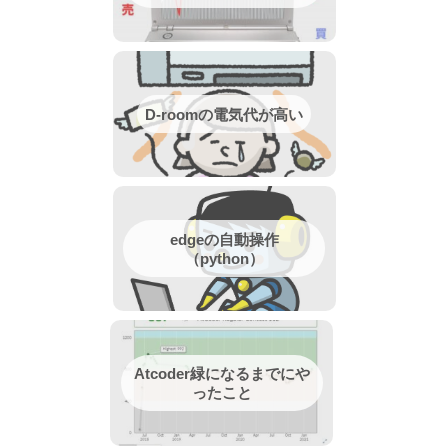
D-roomの電気代が高い
edgeの自動操作
（python）
Atcoder緑になるまでにや
ったこと