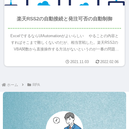
楽天RSS2の自動接続と発注可否の自動制御
ExcelでするならUIAutomationがよいらしい やることの内容と
すればそこまで難しくないのだが、相当苦戦した。楽天RSS2の
VBA関数から直接操作する方法がないというのが一番の問題
点。 二番目がExcelVBAで行う方法を検索し...
2021.11.03
2022.02.06
ホーム
RPA